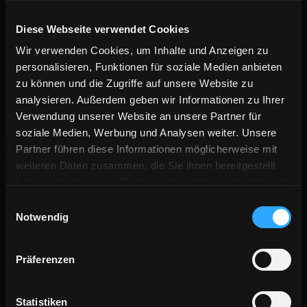
Auf YouTube bewerben wir Videos, die direkt auf YouTube
Diese Webseite verwendet Cookies
gehostet sind. So stellen wir sicher, dass Deine Videos nicht
Wir verwenden Cookies, um Inhalte und Anzeigen zu
nur neue Aufrufe, sondern auch Subscriber und weitere
personalisieren, Funktionen für soziale Medien anbieten
Interaktionen, wie Likes und Kommentare oder Playlist-Adds
zu können und die Zugriffe auf unsere Website zu
erzielt.
analysieren. Außerdem geben wir Informationen zu Ihrer
1. Kampagne buchen
Verwendung unserer Website an unsere Partner für
soziale Medien, Werbung und Analysen weiter. Unsere
2. YouTube Video übermitteln
Partner führen diese Informationen möglicherweise mit
3. Kanal verknüpfen
weiteren Daten zusammen, die Sie ihnen bereitgestellt
haben oder die sie im Rahmen Ihrer Nutzung der Dienste
4. Kampagne freigeben 🚀
gesammelt haben.
Einwilligungsauswahl
Unsere erste gemeinsame Kampagne
Notwendig
Bereit für den nächsten Schritt? Starte jetzt deine Reise mit
Präferenzen
Evertisy und entdecke, wie wir deine Muskkarriere auf die
digitale Überholspur bringen!
Statistiken