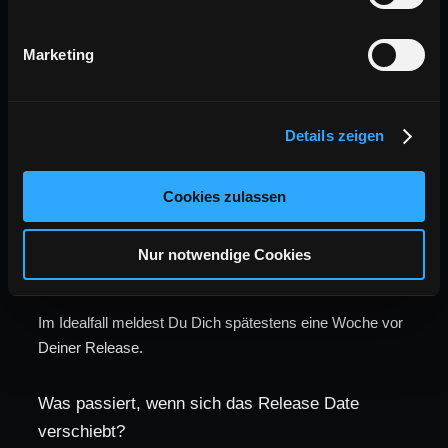
Anfragen
Marketing
Häufig gestellte fragen
Details zeigen
Cookies zulassen
Bis wann sollte ich eine Kampagne gebucht
Nur notwendige Cookies
haben?
Im Idealfall meldest Du Dich spätestens eine Woche vor
Deiner Release.
Was passiert, wenn sich das Release Date
verschiebt?